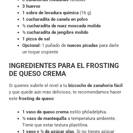
3 huevos
1 sobre de levadura química
(16 g)
1 cucharadita de canela en polvo
½ cucharadita de nuez moscada molida
½
cucharadita de jengibre molido
1 pizca de sal
Opcional:
1 puñado de
nueces picadas
para darle
un toque crujiente
INGREDIENTES PARA EL FROSTING
DE QUESO CREMA
Si quieres subirle el nivel a tu
bizcocho de zanahoria fácil
y que quede aún más delicioso, te recomendamos hacer
este
frosting de queso
:
1 vaso de queso crema
estilo philadelphia.
½ vaso de mantequilla
a temperatura ambiente.
Tiene que estar textura plastilina.
1 vaso y ½ de azúcar glas
. Si no tienes azúcar