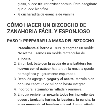
glass, puede triturar azúcar común. Pero asegúrate
que quede bien fina.
½ cucharadita de esencia de vainilla
CÓMO HACER UN BIZCOCHO DE
ZANAHORIA FÁCIL Y ESPONJOSO
PASO 1: PREPARAR LA MASA DEL BIZCOCHO
Precalienta el horno
a 180°C y engrasa un molde.
Nosotros usamos un molde rectangular de
silicona.
En un bol,
bate con la ayuda de una batidora los
huevos con el azúcar
hasta que la mezcla quede
homogénea y ligeramente espumosa.
Después agrega el
yogur y el aceite
. Mezcla bien
con una espátula de silicona hasta integrar.
Incorpora la
zanahoria rallada
y remueve.
En otro recipiente,
mezcla todos los ingredientes
secos : tamiza la harina, la levadura, la canela, la
nuez moscada, el jengibre y la sal
. Luego, añade