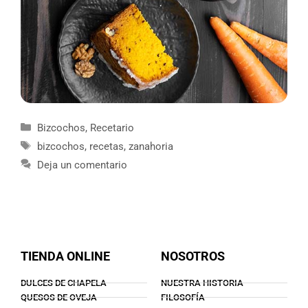
Bizcochos
,
Recetario
bizcochos
,
recetas
,
zanahoria
Deja un comentario
TIENDA ONLINE
NOSOTROS
DULCES DE CHAPELA
NUESTRA HISTORIA
QUESOS DE OVEJA
FILOSOFÍA