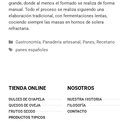
grande, donde al menos el formado se realiza de forma
manual. Todo el proceso se realiza siguiendo una
elaboración tradicional, con fermentaciones lentas,
cociendo siempre las masas en hornos de solera
refractaria.
Gastronomía
,
Panadería artesanal
,
Panes
,
Recetario
panes españoles
TIENDA ONLINE
NOSOTROS
DULCES DE CHAPELA
NUESTRA HISTORIA
QUESOS DE OVEJA
FILOSOFÍA
FRUTOS SECOS
CONTACTO
PRODUCTOS TIPICOS