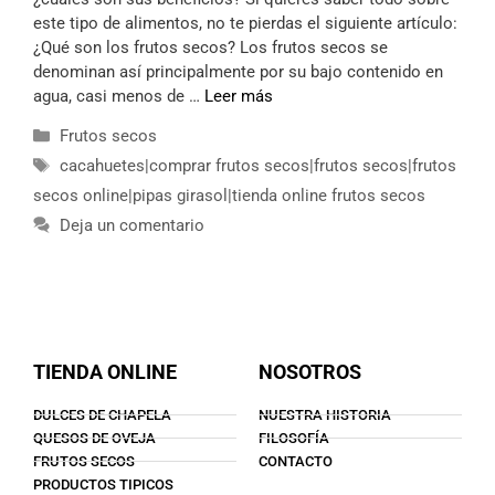
este tipo de alimentos, no te pierdas el siguiente artículo:
¿Qué son los frutos secos? Los frutos secos se
denominan así principalmente por su bajo contenido en
agua, casi menos de …
Leer más
Frutos secos
cacahuetes|comprar frutos secos|frutos secos|frutos
secos online|pipas girasol|tienda online frutos secos
Deja un comentario
TIENDA ONLINE
NOSOTROS
DULCES DE CHAPELA
NUESTRA HISTORIA
QUESOS DE OVEJA
FILOSOFÍA
FRUTOS SECOS
CONTACTO
PRODUCTOS TIPICOS