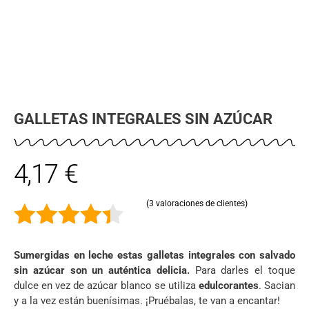
GALLETAS INTEGRALES SIN AZÚCAR
4,17
€
(
3
valoraciones de clientes)
4.33
de 5
Sumergidas en leche estas galletas integrales con salvado
sin azúcar
son un auténtica delicia.
Para darles el toque
dulce en vez de azúcar blanco se utiliza
edulcorantes
. Sacian
y a la vez están buenísimas. ¡Pruébalas, te van a encantar!