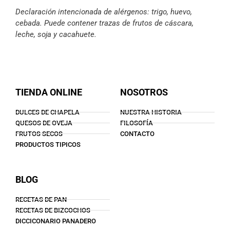
Declaración intencionada de alérgenos: trigo, huevo,
cebada. Puede contener trazas de frutos de cáscara,
leche, soja y cacahuete.
TIENDA ONLINE
NOSOTROS
DULCES DE CHAPELA
NUESTRA HISTORIA
QUESOS DE OVEJA
FILOSOFÍA
FRUTOS SECOS
CONTACTO
PRODUCTOS TIPICOS
BLOG
RECETAS DE PAN
RECETAS DE BIZCOCHOS
DICCICONARIO PANADERO