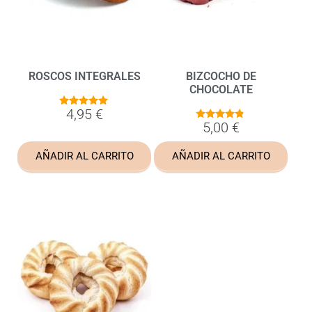
ROSCOS INTEGRALES
BIZCOCHO DE
CHOCOLATE
4,95
€
5.00
de 5
5,00
€
4.67
de 5
AÑADIR AL CARRITO
AÑADIR AL CARRITO