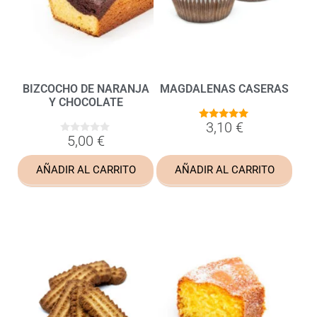
BIZCOCHO DE NARANJA
MAGDALENAS CASERAS
Y CHOCOLATE
3,10
€
4.83
de 5
5,00
€
0
d
e
5
AÑADIR AL CARRITO
AÑADIR AL CARRITO