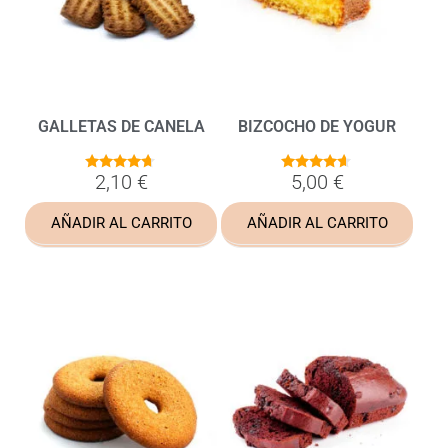
GALLETAS DE CANELA
BIZCOCHO DE YOGUR
2,10
€
5,00
€
4.56
4.50
de 5
de 5
AÑADIR AL CARRITO
AÑADIR AL CARRITO