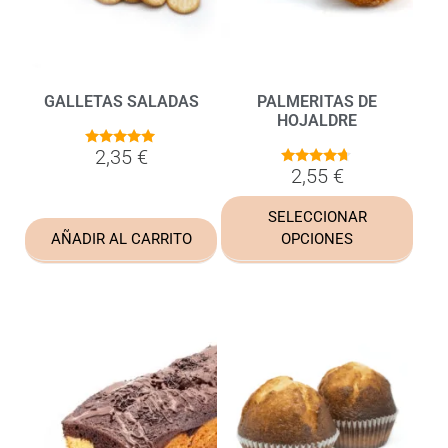
GALLETAS SALADAS
PALMERITAS DE
HOJALDRE
2,35
€
5.00
de 5
2,55
€
4.57
de 5
SELECCIONAR
AÑADIR AL CARRITO
OPCIONES