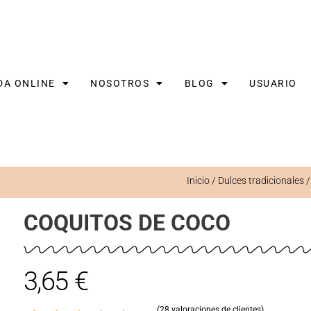
DA ONLINE
NOSOTROS
BLOG
USUARIO
Inicio
/
Dulces tradicionales
COQUITOS DE COCO
3,65
€
(
28
valoraciones de clientes)