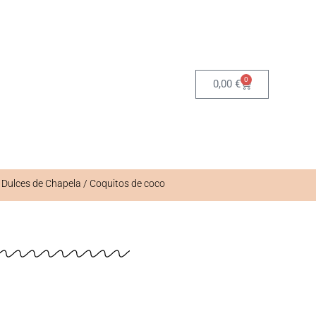
0
0,00
€
/
Dulces de Chapela
/ Coquitos de coco