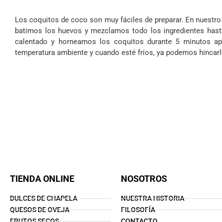
Los coquitos de coco son muy fáciles de preparar. En nuestr
batimos los huevos y mezclamos todo los ingredientes hast
calentado y horneamos los coquitos durante 5 minutos a
temperatura ambiente y cuando esté fríos, ya podemos hincarle
TIENDA ONLINE
NOSOTROS
DULCES DE CHAPELA
NUESTRA HISTORIA
QUESOS DE OVEJA
FILOSOFÍA
FRUTOS SECOS
CONTACTO