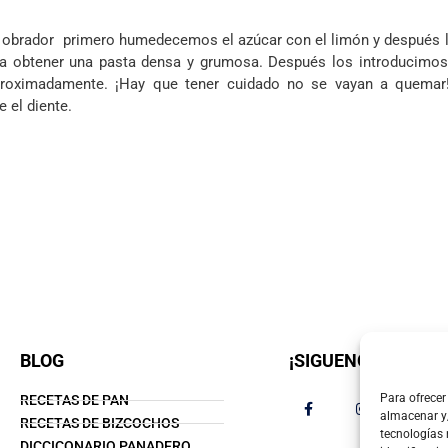
o obrador primero humedecemos el azúcar con el limón y después l
a obtener una pasta densa y grumosa. Después los introducimos 
proximadamente. ¡Hay que tener cuidado no se vayan a quemar
 el diente.
BLOG
¡SIGUENOS!
Para ofrecer
RECETAS DE PAN
almacenar y/
RECETAS DE BIZCOCHOS
tecnologías
DICCICONARIO PANADERO