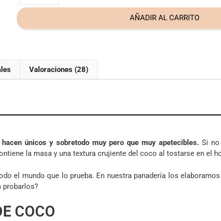
AÑADIR AL CARRITO
ales
Valoraciones (28)
os hacen únicos y sobretodo muy pero que muy apetecibles.
Si no 
ontiene la masa y una textura crujiente del coco al tostarse en el h
 todo el mundo que lo prueba. En nuestra panadería los elaboramos
a probarlos?
DE
COCO