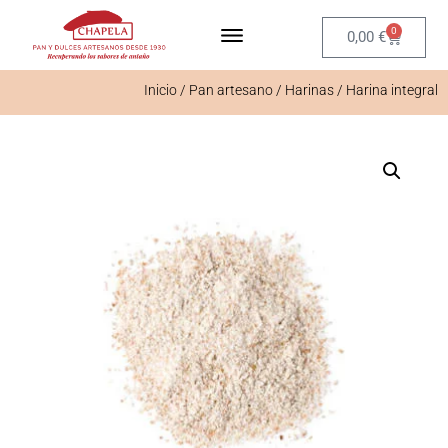
0
0,00
€
Inicio
/
Pan artesano
/
Harinas
/ Harina integral