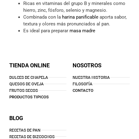
Ricas en vitaminas del grupo B y minerales como
hierro, zinc, fósforo, selenio y magnesio.
Combinada con la
harina panificable
aporta sabor,
textura y olores más pronunciados al pan.
Es ideal para preparar
masa madre
TIENDA ONLINE
NOSOTROS
DULCES DE CHAPELA
NUESTRA HISTORIA
QUESOS DE OVEJA
FILOSOFÍA
FRUTOS SECOS
CONTACTO
PRODUCTOS TIPICOS
BLOG
RECETAS DE PAN
RECETAS DE BIZCOCHOS