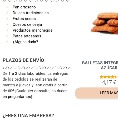
Pan artesano
Dulces tradicionales
Frutos secos
Quesos de oveja
Productos manchegos
Pates artesanos
¿Alguna duda?
PLAZOS DE ENVÍO
GALLETAS INTEGR
AZÚCAR
De
1 a 2 días
laborables. La entregas
de los pedidos se realizarán de
4,17
€
4.33
martes a jueves y son gratis a partir
de 5
de 60€ ¡Cualquier consulta, no dudes
LEER MÁ
en
preguntarnos
!
¿ERES UNA EMPRESA?