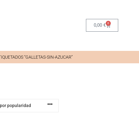
0
0,00
€
IQUETADOS “GALLETAS-SIN-AZUCAR”