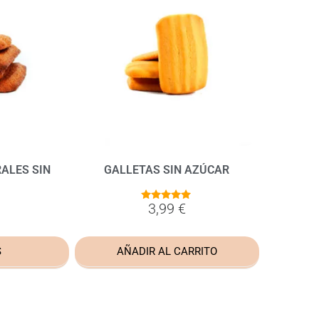
ALES SIN
GALLETAS SIN AZÚCAR
3,99
€
4.80
de 5
S
AÑADIR AL CARRITO