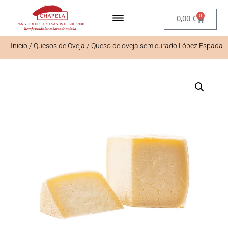
0
0,00
€
Inicio
/
Quesos de Oveja
/ Queso de oveja semicurado López Espada