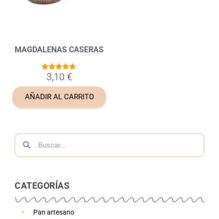
MAGDALENAS CASERAS
3,10
€
4.83
de 5
AÑADIR AL CARRITO
CATEGORÍAS
Pan artesano