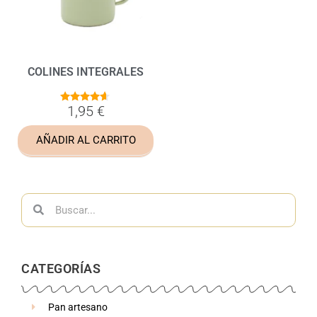
COLINES INTEGRALES
1,95
€
4.50
de 5
AÑADIR AL CARRITO
CATEGORÍAS
Pan artesano